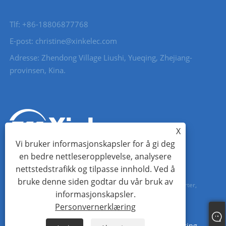
Tlf: +86-18806877768
E-post: christine@xinkelec.com
Adresse: Zhendong Village Liushi, Yueqing, Zhejiang-
provinsen, Kina.
X
Vi bruker informasjonskapsler for å gi deg
en bedre nettleseropplevelse, analysere
nettstedstrafikk og tilpasse innhold. Ved å
bruke denne siden godtar du vår bruk av
Copyright © 2023 Wenzhou Xinkong Imp&exp Co.,Ltd. - Mykstarter,
informasjonskapsler.
vannmåler, ultralydvannmåler - Alle rettigheter forbeholdt.
Personvernerklæring
Links
Sitemap
RSS
XML
Personvernerklæring