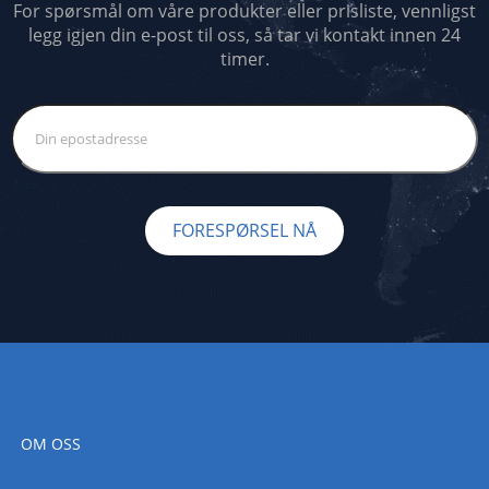
For spørsmål om våre produkter eller prisliste, vennligst
legg igjen din e-post til oss, så tar vi kontakt innen 24
timer.
FORESPØRSEL NÅ
OM OSS