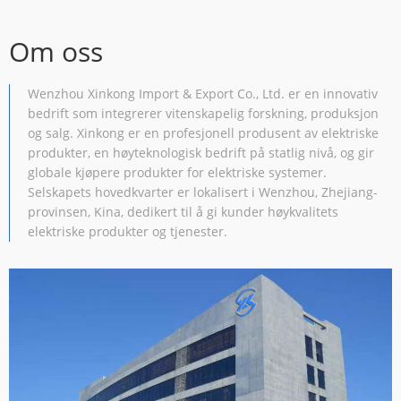
Om oss
Wenzhou Xinkong Import & Export Co., Ltd. er en innovativ
bedrift som integrerer vitenskapelig forskning, produksjon
og salg. Xinkong er en profesjonell produsent av elektriske
produkter, en høyteknologisk bedrift på statlig nivå, og gir
globale kjøpere produkter for elektriske systemer.
Selskapets hovedkvarter er lokalisert i Wenzhou, Zhejiang-
provinsen, Kina, dedikert til å gi kunder høykvalitets
elektriske produkter og tjenester.