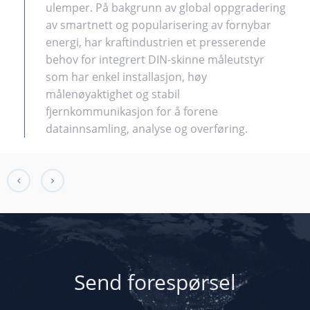
ulemper. På bakgrunn av global oppgradering
av smartnett og popularisering av fornybar
energi, har kraftindustrien et presserende
behov for integrert DIN-skinne måleutstyr
som har enkel installasjon, høy
målenøyaktighet og stabil
fjernkommunikasjon for å forene
datainnsamling, analyse og overføring.
Send forespørsel