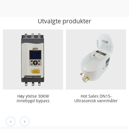
Utvalgte produkter
Høy ytelse 30KW
Hot Sales DN15-
innebygd bypass
Ultrasonisk vannmåler
mykstarter for
med LORAWAN
vannpumpe og
beskyttelsesmotor